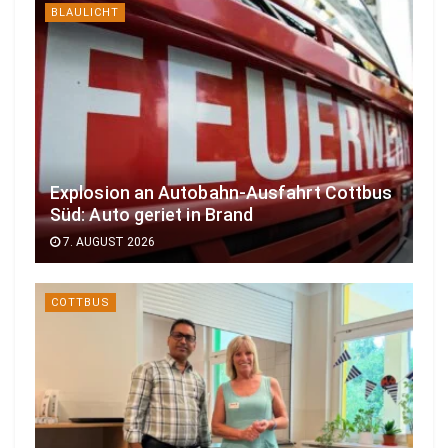
BLAULICHT
Explosion an Autobahn-Ausfahrt Cottbus
Süd: Auto geriet in Brand
7. AUGUST 2026
COTTBUS