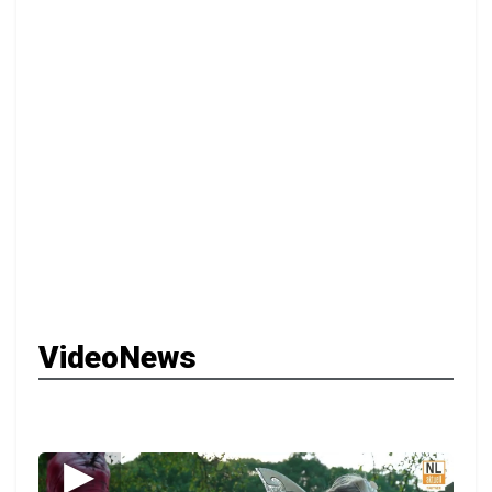
VideoNews
▶