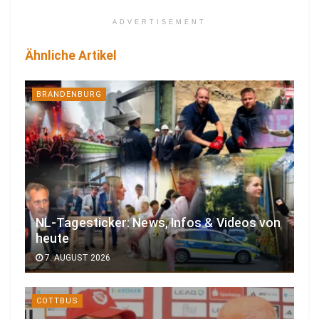
ADVERTISEMENT
Ähnliche Artikel
BRANDENBURG
NL-Tagesticker: News, Infos & Videos von
heute
7. AUGUST 2026
COTTBUS