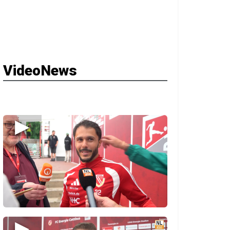
VideoNews
▶
▶