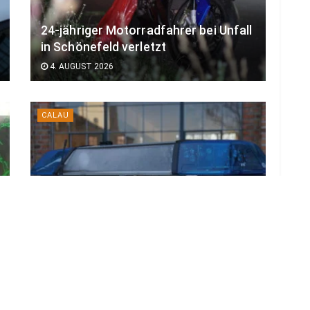
24-jähriger Motorradfahrer bei Unfall
in Schönefeld verletzt
4. AUGUST 2026
CALAU
Sperrung & Sachschaden nach Unfall
mit Linienbus bei Calau
4. AUGUST 2026