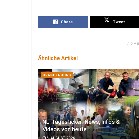
Share
Tweet
ADV
Ähnliche Artikel
BRANDENBURG
NL-Tagesticker: News, Infos &
Videos von heute
6. AUGUST 2026