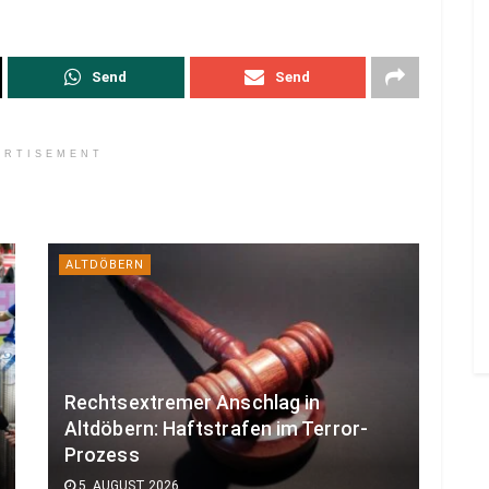
Send
Send
ERTISEMENT
ALTDÖBERN
Rechtsextremer Anschlag in
Altdöbern: Haftstrafen im Terror-
Prozess
5. AUGUST 2026