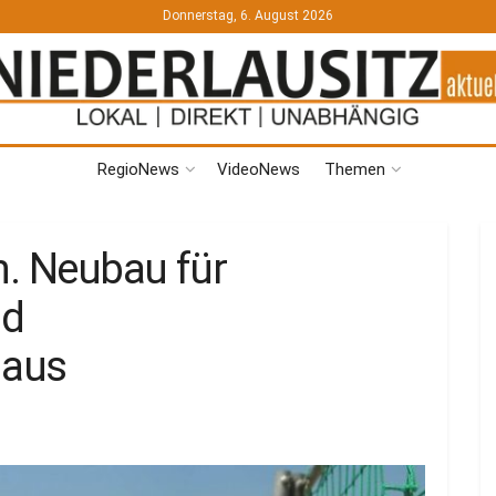
Donnerstag, 6. August 2026
RegioNews
VideoNews
Themen
n. Neubau für
nd
haus