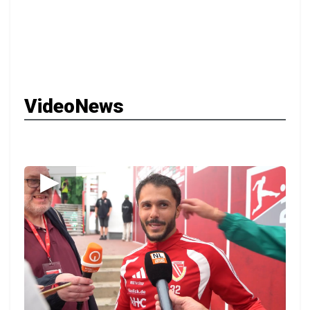
VideoNews
▶