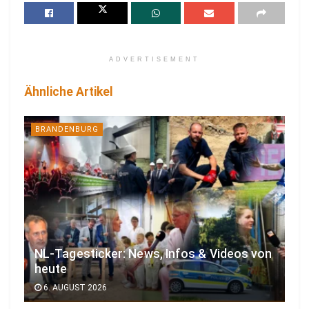
ADVERTISEMENT
Ähnliche Artikel
BRANDENBURG
NL-Tagesticker: News, Infos & Videos von
heute
6. AUGUST 2026