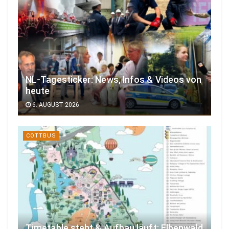
NL-Tagesticker: News, Infos & Videos von
heute
6. AUGUST 2026
COTTBUS
Timetable steht & Aufbau läuft: Elbenwald