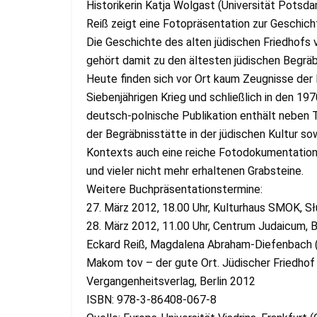
Historikerin Katja Wolgast (Universität Potsda
Reiß zeigt eine Fotopräsentation zur Geschichte
Die Geschichte des alten jüdischen Friedhofs vo
gehört damit zu den ältesten jüdischen Begräb
Heute finden sich vor Ort kaum Zeugnisse der 
Siebenjährigen Krieg und schließlich in den 197
deutsch-polnische Publikation enthält neben 
der Begräbnisstätte in der jüdischen Kultur so
Kontexts auch eine reiche Fotodokumentation 
und vieler nicht mehr erhaltenen Grabsteine.
Weitere Buchpräsentationstermine:
27. März 2012, 18.00 Uhr, Kulturhaus SMOK, Sł
28. März 2012, 11.00 Uhr, Centrum Judaicum, B
Eckard Reiß, Magdalena Abraham-Diefenbach (
Makom tov – der gute Ort. Jüdischer Friedhof 
Vergangenheitsverlag, Berlin 2012
ISBN: 978-3-86408-067-8