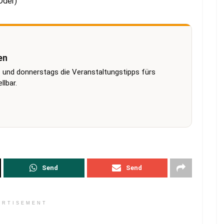
(Oder)
en
 und donnerstags die Veranstaltungstipps fürs
lbar.
Send
Send
ERTISEMENT