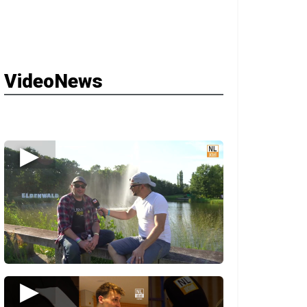
VideoNews
▶
▶