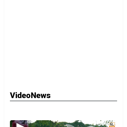
VideoNews
▶