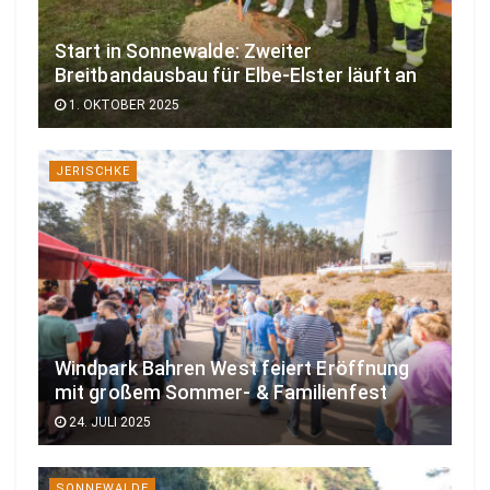
Start in Sonnewalde: Zweiter
Breitbandausbau für Elbe-Elster läuft an
1. OKTOBER 2025
JERISCHKE
Windpark Bahren West feiert Eröffnung
mit großem Sommer- & Familienfest
24. JULI 2025
SONNEWALDE