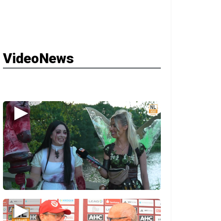
VideoNews
▶
▶