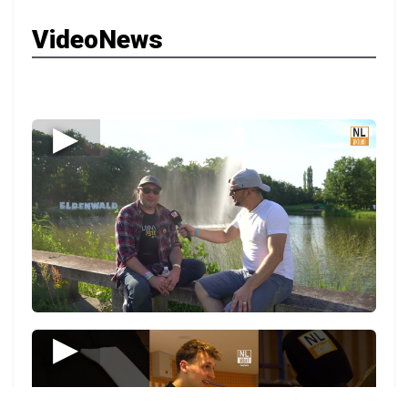
VideoNews
▶
▶