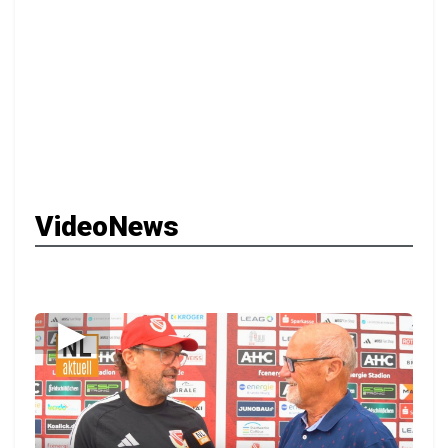
VideoNews
▶