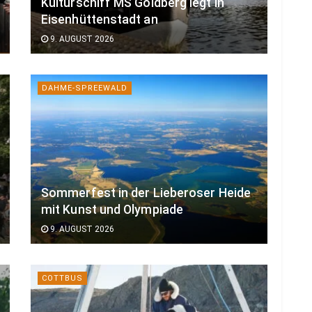
Kulturschiff MS Goldberg legt in
Eisenhüttenstadt an
9. AUGUST 2026
DAHME-SPREEWALD
Sommerfest in der Lieberoser Heide
mit Kunst und Olympiade
9. AUGUST 2026
COTTBUS