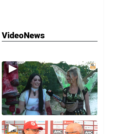
VideoNews
▶
▶