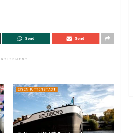
Send
Send
ERTISEMENT
EISENHÜTTENSTADT