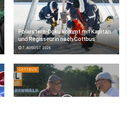
Polarstern-Doku kommt mit Kapitän
und Regisseurin nach Cottbus
7. AUGUST 2026
COTTBUS
Kurz vor großem Start: Das ist neu
beim Elbenwald Festival 2026
7. AUGUST 2026