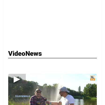
VideoNews
▶