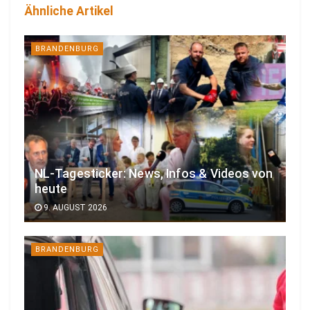
Ähnliche Artikel
BRANDENBURG
NL-Tagesticker: News, Infos & Videos von
heute
9. AUGUST 2026
BRANDENBURG