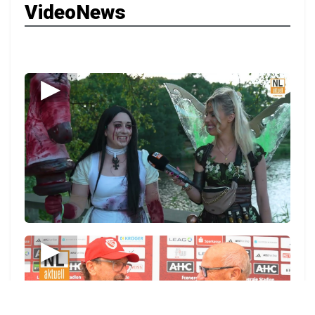
VideoNews
▶
▶