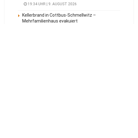
19:34 UHR | 9. AUGUST 2026
Kellerbrand in Cottbus-Schmellwitz –
Mehrfamilienhaus evakuiert
19:32 UHR | 9. AUGUST 2026
Meistgelesen
Tagesüberblick
Veranstaltungen
Blaulicht
Energie Cottbus