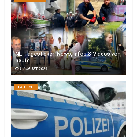
NL-Tagesticker: News, Infos & Videos von
heute
9. AUGUST 2026
BLAULICHT