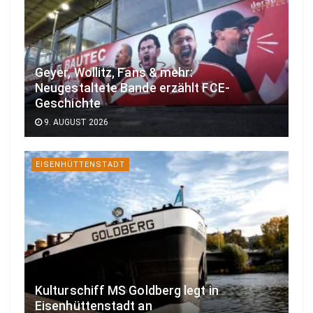
Geyer, Wollitz, Fans & mehr:
Neugestaltete Bande erzählt FCE-
Geschichte
9. AUGUST 2026
EISENHÜTTENSTADT
Kulturschiff MS Goldberg legt in
Eisenhüttenstadt an