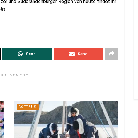
zer und Südbrandenburger Region von heute findet ihr
cht
Send
Send
ERTISEMENT
COTTBUS