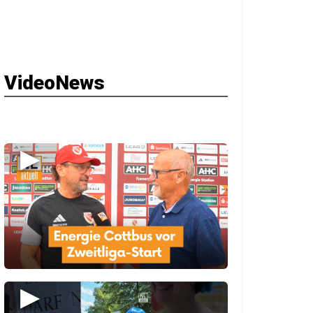
VideoNews
▶
▶