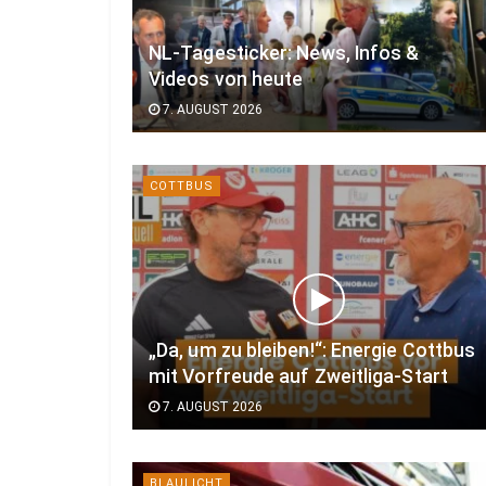
NL-Tagesticker: News, Infos &
Videos von heute
7. AUGUST 2026
COTTBUS
„Da, um zu bleiben!“: Energie Cottbus
mit Vorfreude auf Zweitliga-Start
7. AUGUST 2026
BLAULICHT