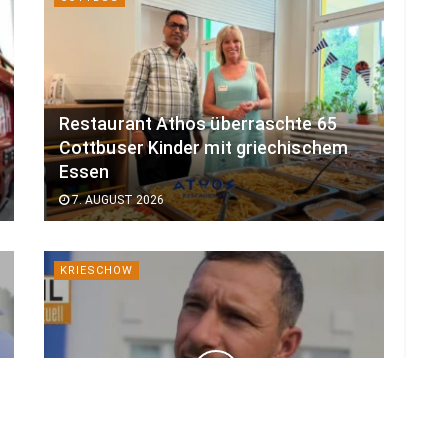
Restaurant Athos überraschte 65
Cottbuser Kinder mit griechischem
Essen
7. AUGUST 2026
KRIESCHOW
Oberliga-Start für den VfB
Krieschow: „Wollen besser sein als
Platz 8″