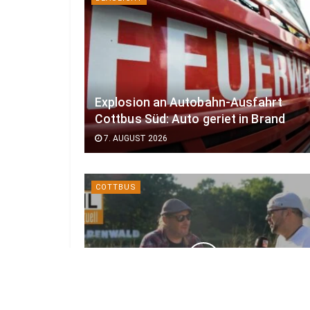
Explosion an Autobahn-Ausfahrt
Cottbus Süd: Auto geriet in Brand
7. AUGUST 2026
COTTBUS
Kurz vor großem Start: Das ist neu
beim Elbenwald Festival 2026