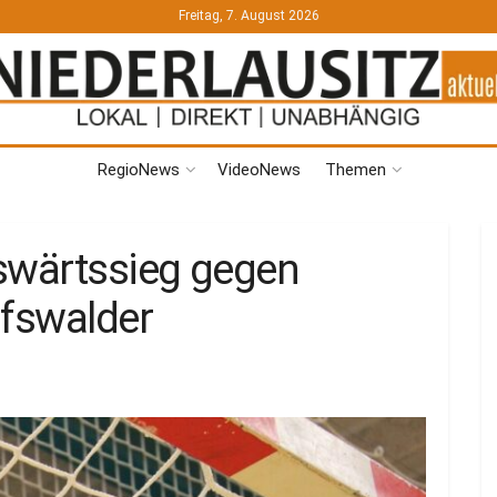
Freitag, 7. August 2026
RegioNews
VideoNews
Themen
swärtssieg gegen
fswalder