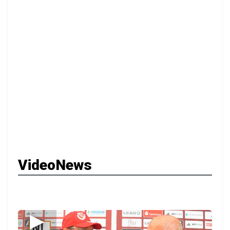
VideoNews
▶