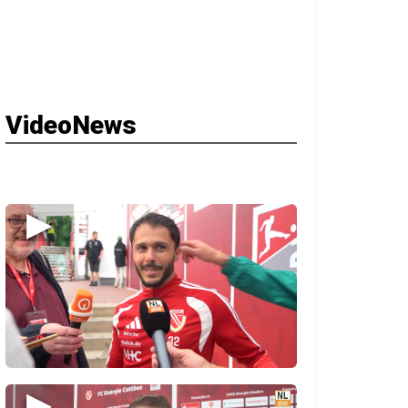
VideoNews
▶
▶