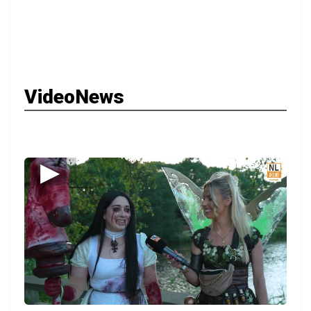
VideoNews
▶