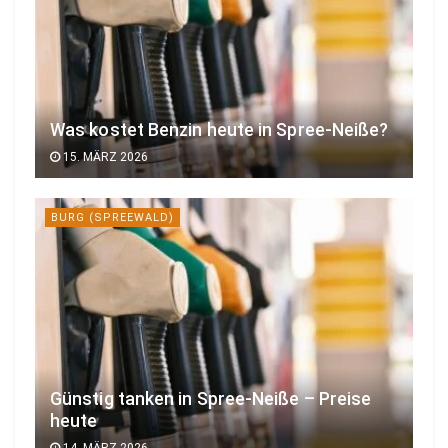
Was kostet Benzin heute in Spree-Neiße?
15. MÄRZ 2026
BURG (SPREEWALD)
Günstig tanken in Spree-Neiße – Preise
heute
14. MÄRZ 2026