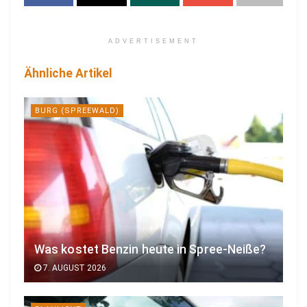
ADVERTISEMENT
Ähnliche Artikel
BURG (SPREEWALD)
Was kostet Benzin heute in Spree-Neiße?
7. AUGUST 2026