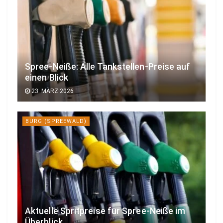
Spree-Neiße: Alle Tankstellen-Preise auf
einen Blick
23. MÄRZ 2026
BURG (SPREEWALD)
Aktuelle Spritpreise für Spree-Neiße im
Überblick