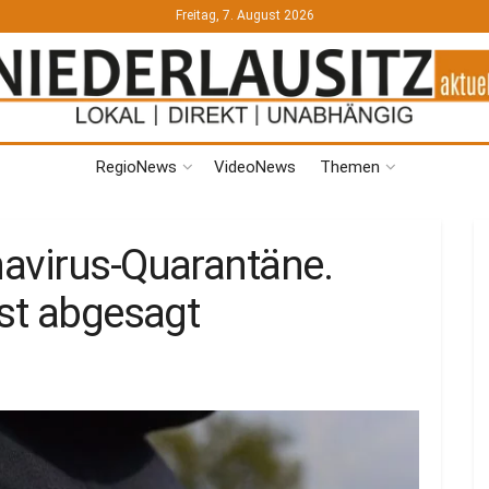
Freitag, 7. August 2026
RegioNews
VideoNews
Themen
avirus-Quarantäne.
rst abgesagt