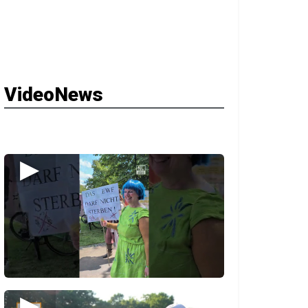
VideoNews
▶
▶