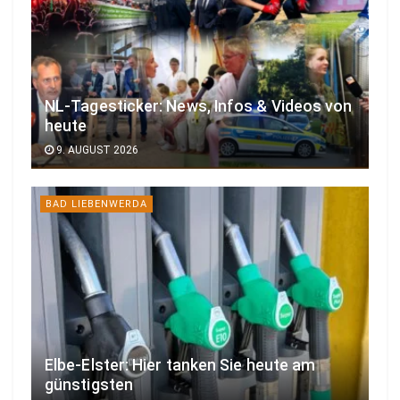
NL-Tagesticker: News, Infos & Videos von
heute
9. AUGUST 2026
BAD LIEBENWERDA
Elbe-Elster: Hier tanken Sie heute am
günstigsten