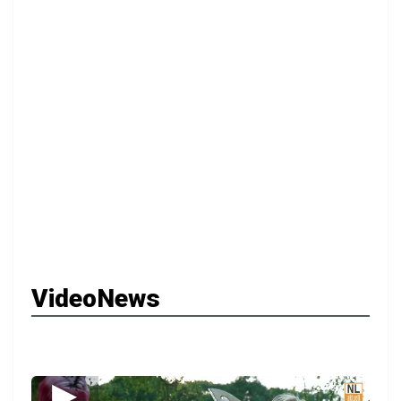
VideoNews
▶