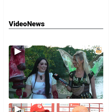
VideoNews
▶
▶