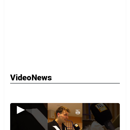
VideoNews
▶