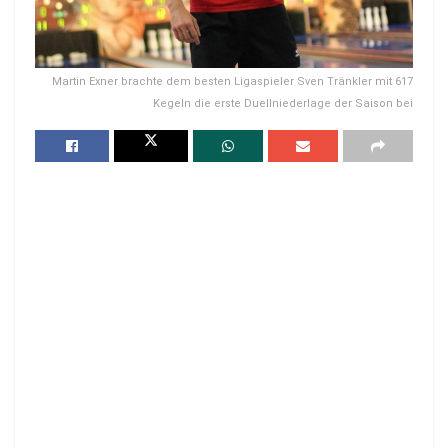
Martin Exner brachte dem besten Ligaspieler Sven Tränkler mit 617
Kegeln die erste Duellniederlage der Saison bei