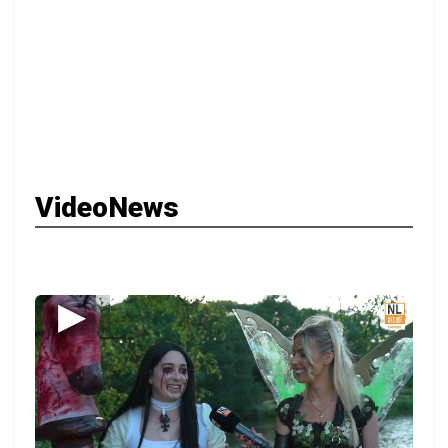
VideoNews
▶