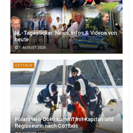
NL-Tagesticker: News, Infos & Videos von
heute
7. AUGUST 2026
COTTBUS
Polarstern-Doku kommt mit Kapitän und
Regisseurin nach Cottbus