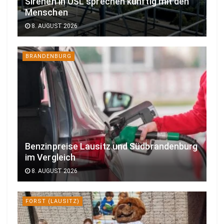
Sirenen in OSL sprechen künftig mit den
Menschen
8. AUGUST 2026
BRANDENBURG
Benzinpreise Lausitz und Südbrandenburg
im Vergleich
8. AUGUST 2026
FORST (LAUSITZ)