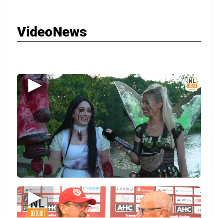
VideoNews
▶
▶