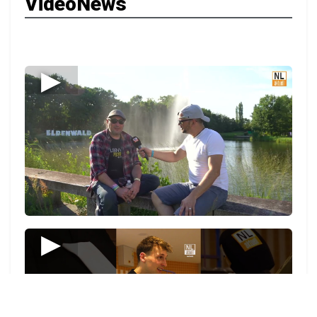
VideoNews
▶
▶