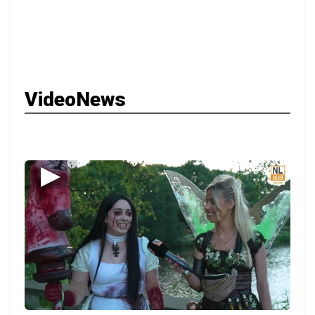
VideoNews
▶