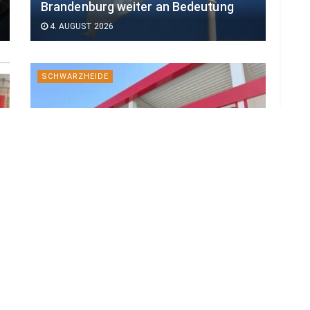
Brandenburg weiter an Bedeutung
4. AUGUST 2026
SCHWARZHEIDE
Neues Outlet-Gebäude mit Puma und
Only & Sons in Schwarzheide
eröffnet
3. AUGUST 2026
BRANDENBURG