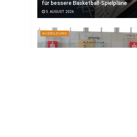
für bessere Basketball-Spielpläne
5. AUGUST 2026
AUSBILDUNG
221 freie Ausbildungsplätze im Kreis
Spree-Neiße
4. AUGUST 2026
AUSBILDUNG