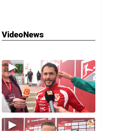
VideoNews
▶
▶