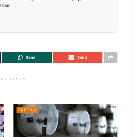
lbar.
Send
Send
ERTISEMENT
COTTBUS