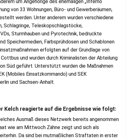
 anderem um Angehörige des ehemaligen „Inferno
chung von 33 Wohnungen, Büro- und Gewerberäumen,
estellt werden. Unter anderem wurden verschiedene
n, Schlagringe, Teleskopschlagstöcke,
 DVDs, Sturmhauben und Pyrotechnik, bedruckte
und Speichermedien, Farbsprühdosen und Schablonen
Einsatzmaßnahmen erfolgten auf der Grundlage von
ottbus und wurden durch Kriminalisten der Abteilung
tion Süd geführt. Unterstützt wurden die Maßnahmen
 MEK (Mobiles Einsatzkommando) und SEK
rlin und Sachsen-Anhalt.
Kelch reagierte auf die Ergebnisse wie folgt:
, welches Ausmaß dieses Netzwerk bereits angenommen
staat wie am Mittwoch Zähne zeigt und sich als
iterhin. Da sind bei mutmaßlichen Straftaten in erster