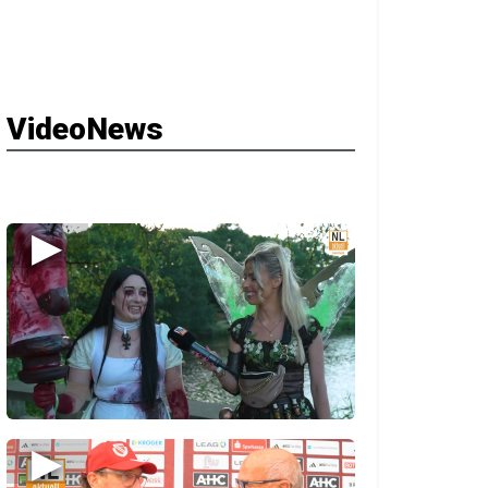
VideoNews
▶
▶