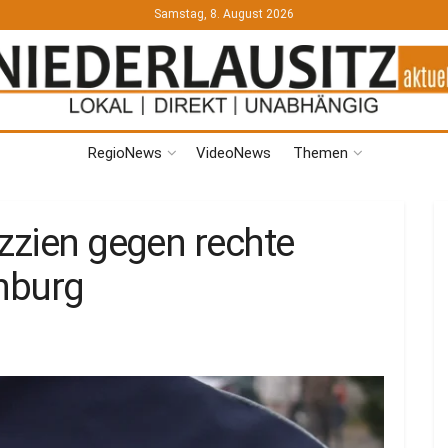
Samstag, 8. August 2026
RegioNews
VideoNews
Themen
azzien gegen rechte
nburg