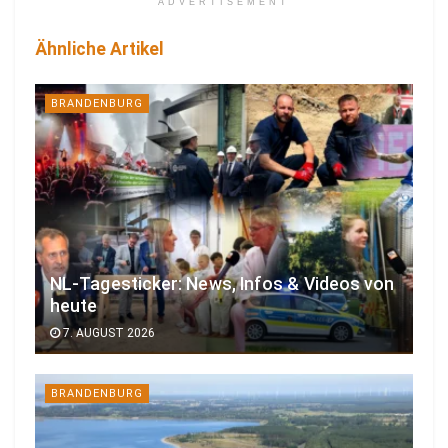
ADVERTISEMENT
Ähnliche Artikel
BRANDENBURG
NL-Tagesticker: News, Infos & Videos von
heute
7. AUGUST 2026
BRANDENBURG