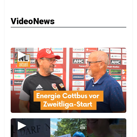
VideoNews
▶
▶