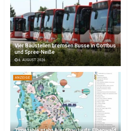
Vier Baustellen bremsen Busse in Cottbus
und Spree-Neiße
6. AUGUST 2026
ANZEIGE
Timetable steht & Aufbau läuft: Elbenwald