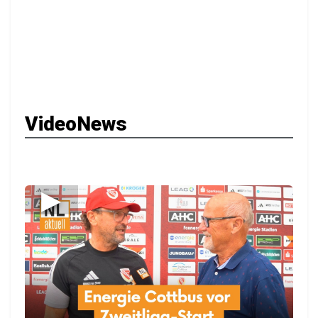
VideoNews
▶